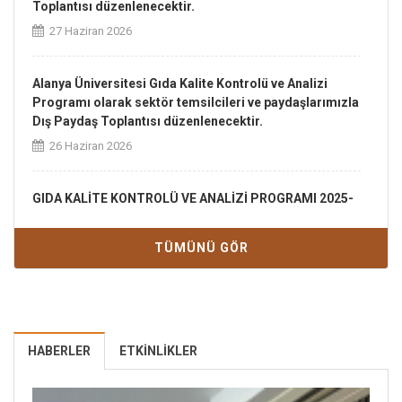
Toplantısı düzenlenecektir.
27 Haziran 2026
Alanya Üniversitesi Gıda Kalite Kontrolü ve Analizi
Programı olarak sektör temsilcileri ve paydaşlarımızla
Dış Paydaş Toplantısı düzenlenecektir.
26 Haziran 2026
GIDA KALİTE KONTROLÜ VE ANALİZİ PROGRAMI 2025-
2026 EĞİTİM ÖĞRETİM YILI BAHAR DÖNEMİ
BÜTÜNLEME SINAVI PROGRAMI
TÜMÜNÜ GÖR
03 Haziran 2026
Gıda Kalite Kontrolü ve Analizi Programı 2025-2026
Eğitim Öğretim Yılı Yaz Stajları Onaylanan Öğrencilerin
HABERLER
Listesi
ETKINLIKLER
01 Haziran 2026